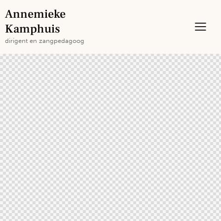
Annemieke
Kamphuis
dirigent en zangpedagoog